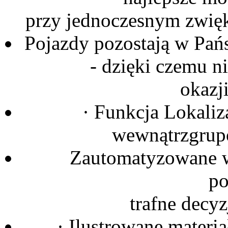
przy jednoczesnym zwięk
Pojazdy pozostają w Pańs
- dzięki czemu ni
okazj
· Funkcja Lokali
wewnątrzgrup
Zautomatyzowane 
p
trafne decy
· Ilustrowane materi