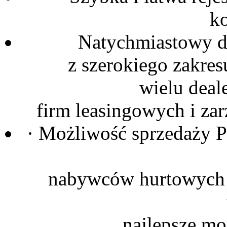
ko
Natychmiastowy d
z szerokiego zakre
wielu deal
firm leasingowych i zar
· Możliwość sprzedaży 
nabywców hurtowych w
najlepsze m