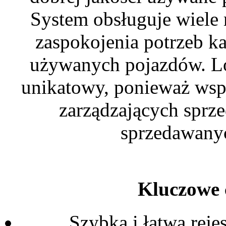
System obsługuje wiele 
zaspokojenia potrzeb k
używanych pojazdów. Lo
unikatowy, ponieważ wspi
zarządzających sprz
sprzedawanyc
Kluczowe c
Szybka i łatwa reje