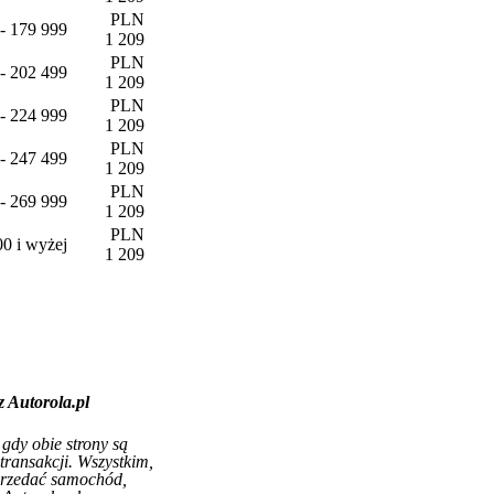
PLN
- 179 999
1 209
PLN
- 202 499
1 209
PLN
- 224 999
1 209
PLN
- 247 499
1 209
PLN
- 269 999
1 209
PLN
0 i wyżej
1 209
 Autorola.pl
 gdy obie strony są
transakcji. Wszystkim,
przedać samochód,