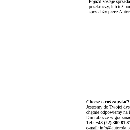
Pojazd zostaje sprzeda
przekroczy, lub też p
sprzedaży przez Autoro
Chcesz o coś zapytać?
Jesteśmy do Twojej dys
chętnie odpowiemy na k
Dni robocze w godzina
Tel.:
+48 (22) 300 81 8
e-mail:
info@autorola.p