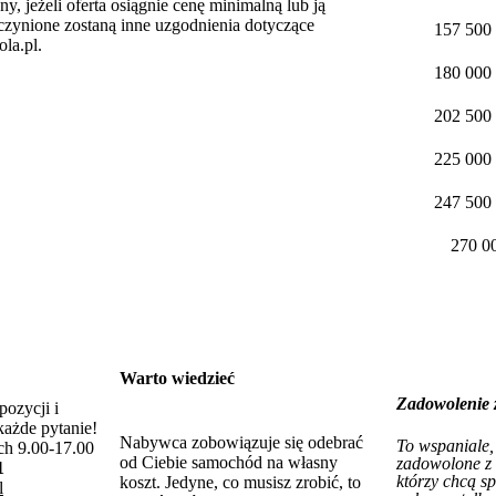
ny, jeżeli oferta osiągnie cenę minimalną lub ją
oczynione zostaną inne uzgodnienia dotyczące
157 500 
la.pl.
180 000 
202 500 
225 000 
247 500 
270 00
Warto wiedzieć
Zadowolenie z
pozycji i
ażde pytanie!
Nabywca zobowiązuje się odebrać
To wspaniale,
ch 9.00-17.00
od Ciebie samochód na własny
zadowolone z 
1
którzy chcą s
koszt. Jedyne, co musisz zrobić, to
l