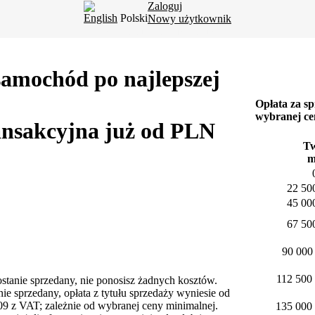
Zaloguj
English
Polski
Nowy użytkownik
Bieżąca aukcja
Moje zakupy
samochód po najlepszej
Opłata za s
wybranej ce
ansakcyjna już od PLN
Tw
m
22 50
45 00
67 50
90 000
112 500 
ostanie sprzedany, nie ponosisz żadnych kosztów.
ie sprzedany, opłata z tytułu sprzedaży wyniesie od
 z VAT; zależnie od wybranej ceny minimalnej.
135 000 