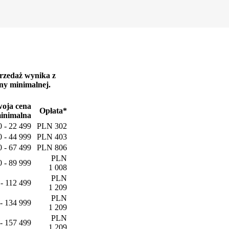
przedaż wynika z
ny minimalnej.
oja cena
Opłata*
inimalna
0 - 22 499
PLN 302
0 - 44 999
PLN 403
0 - 67 499
PLN 806
PLN
0 - 89 999
1 008
PLN
 - 112 499
1 209
PLN
- 134 999
1 209
PLN
- 157 499
1 209